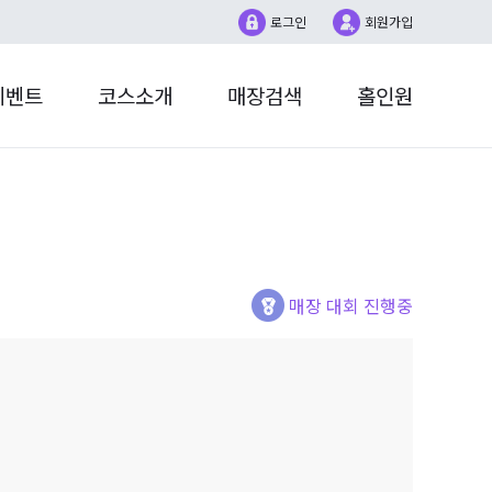
로그인
회원가입
이벤트
코스소개
매장검색
홀인원
더매치
홀인원챌린지
1:1문의
대회
계정설정
매장대회
SG LIVE
매장 대회 진행중