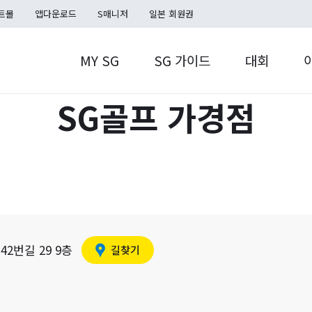
트몰
앱다운로드
S매니저
일본 회원권
MY SG
SG 가이드
대회
SG골프 가경점
MY SG
S캐시
SG TOUR
S포인트
홀인온플러스
SG TOUR
쿠폰함
2번길 29 9층
길찾기