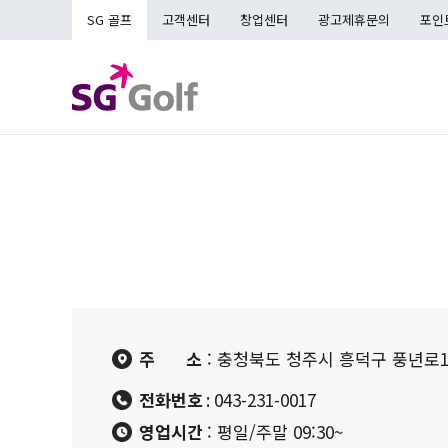
SG 골프
고객센터
창업센터
광고제휴문의
포인
매장검색
주 소
: 충청북도 청주시 흥덕구 풍년로14
전화번호
: 043-231-0017
영업시간
: 평일/주말 09:30~