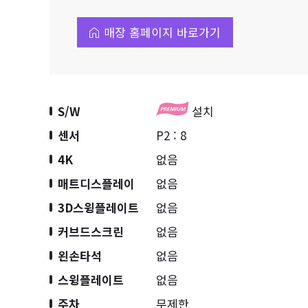
매장 홈페이지 바로가기
S/W
설치
센서
P2 : 8
4K
없음
매트디스플레이
없음
3D스윙플레이트
없음
커브드스크린
없음
왼손타석
없음
스윙플레이트
없음
주차
무제한