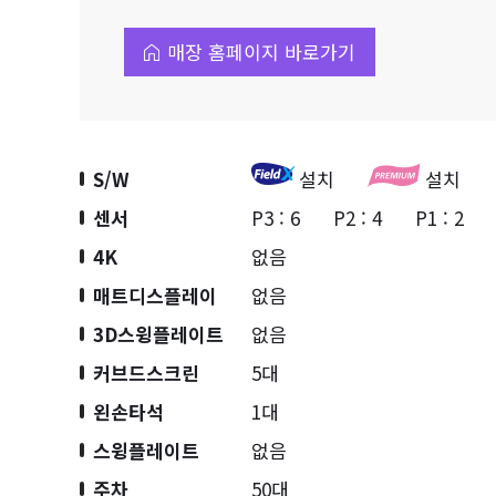
매장 홈페이지 바로가기
S/W
설치
설치
센서
P3 : 6
P2 : 4
P1 : 2
4K
없음
매트디스플레이
없음
3D스윙플레이트
없음
커브드스크린
5대
왼손타석
1대
스윙플레이트
없음
주차
50대