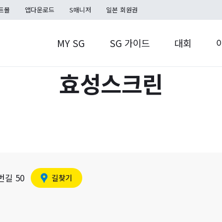
트몰
앱다운로드
S매니저
일본 회원권
MY SG
SG 가이드
대회
효성스크린
MY SG
S캐시
SG TOUR
S포인트
홀인온플러스
SG TOUR
쿠폰함
길 50
길찾기