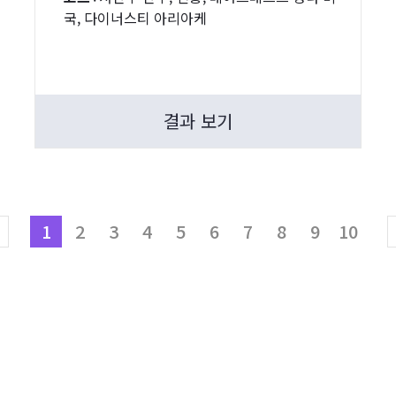
국, 다이너스티 아리아케
결과 보기
1
2
3
4
5
6
7
8
9
10