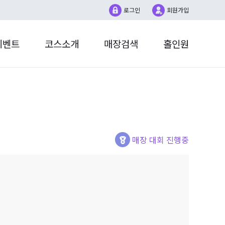
로그인
회원가입
이벤트
코스소개
매장검색
홀인원
더매치
홀인원챌린지
1:1문의
대회
계정설정
매장대회
SG LIVE
매장 대회 진행중