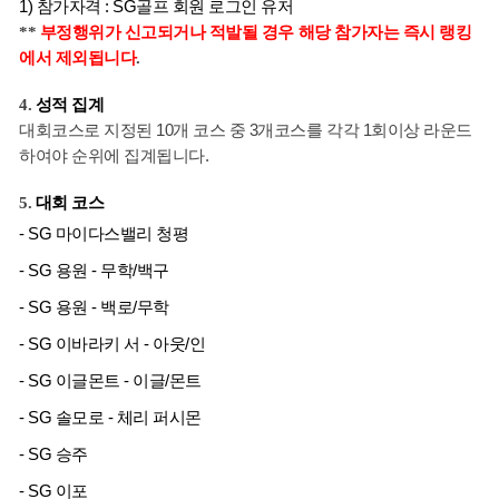
1) 참가자격 : SG골프 회원 로그인 유저
** 
부정행위가
신고되거나
적발될
경우
해당
참가자는
즉시
랭킹
에서
제외됩니다
.
4. 
성적
집계
대회코스로 지정된 10개 코스 중 3개코스를 각각 1회이상 라운드 
하여야 순위에 집계됩니다.
5. 
대회
코스
- SG 마이다스밸리 청평
- SG 용원 - 무학/백구
- SG 용원 - 백로/무학
- SG 이바라키 서 - 아웃/인
- SG 이글몬트 - 이글/몬트
- SG 솔모로 - 체리 퍼시몬
- SG 승주
- SG 이포