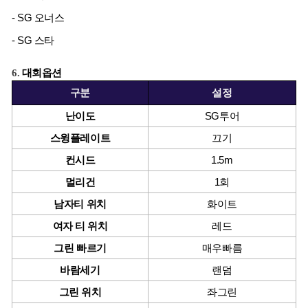
- SG 오너스
- SG 스타
6. 
대회옵션
구분
설정
난이도
SG투어
스윙플레이트
끄기
컨시드
1.5m
멀리건
1회
남자티 위치
화이트
여자 티 위치
레드
그린 빠르기
매우빠름
바람세기
랜덤
그린 위치
좌그린