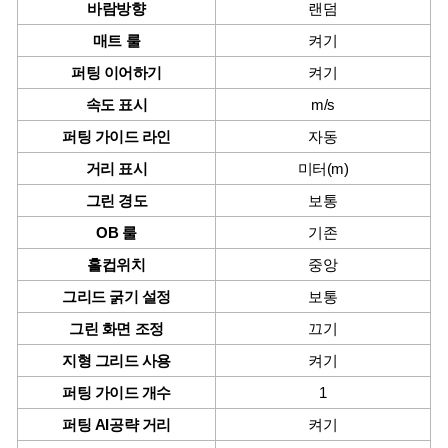
바람방향
랜덤
매트 룰
켜기
퍼팅 이어하기
켜기
속도 표시
m/s
퍼팅 가이드 라인
자동
거리 표시
미터(m)
그린 경도
보통
OB 룰
기존
홀컵위치
중앙
그리드 굵기 설정
보통
그린 화면 조정
끄기
지형 그리드 사용
켜기
퍼팅 가이드 개수
1
퍼팅 AI공략 거리
켜기