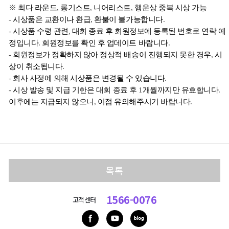
※ 
최다
라운드
, 
롱기스트
, 
니어리스트
, 
행운상
중복 시상
가능
- 
시상품은
교환이나
환급
, 
환불이
불가능합니다
.
- 
시상품
수령
관련
, 
대회
종료
후
회원정보에
등록된
번호로
연락
예
정입니다
. 
회원정보를
확인
후
업데이트
바랍니다
.
- 
회원정보가
정확하지
않아
정상적
배송이
진행되지
못한
경우
, 
시
상이
취소됩니다
.
- 
회사
사정에
의해
시상품은
변경될
수
있습니다
.
- 
시상
발송
및
지급
기한은
대회
종료
후
 1
개월까지만
유효합니다
. 
이후에는
지급되지
않으니
, 
이점
유의해주시기
바랍니다
.
목록
1566-0076
고객센터