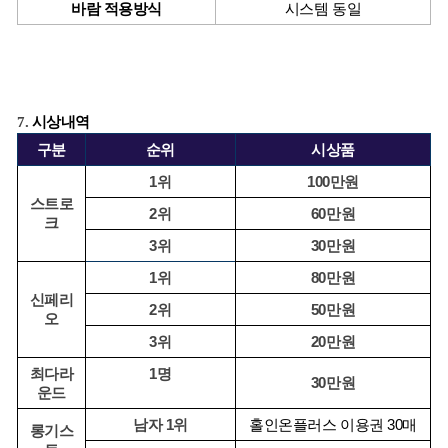
바람 적용방식
시스템 동일
7. 
시상내역
구분
순위
시상품
1위
100만원
스트로
2위
60만원
크
3위
30만원
1위
80만원
신페리
2위
50만원
오
3위
20만원
최다라
1명
30만원
운드
남자 1위
홀인온플러스 이용권 30매
롱기스