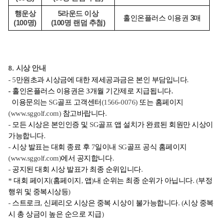
행운상
5라운드 이상
홀인온플러스 이용권 3매
(100명)
(100명 랜덤 추첨)
8.
시상
안내
- 5
만원초과
시상금에
대한
제세공과금은
본인
부담입니다
.
- 홀인온플러스 이용권은 3개월 기간제로 지급됩니다.
  이용문의는
 SG
골프
고객센터
(1566-0076) 
또는
홈페이지
(www.sggolf.com) 
참고바랍니다
.
- 
모든
시상은
본인인증
및
 SG
골프
앱
설치가
완료된
회원만
시상이
가능합니다
.
- 
시상
발표는
대회
종료
후
 7
일이내
 SG
골프
공식
홈페이지
(www.sggolf.com)
에서
공지합니다
.
- 
공지된
대회
시상
발표가
최종
순위입니다
.
* 
대회
페이지
(
홈페이지
, 
앱
)
내
순위는
최종
순위가
아닙니다
. (
부정
행위
및
중복시상등
)
- 
스트로크
, 
신페리오
시상은
중복
시상이
불가능합니다
. (
시상
중복
시
총 상금이
높은
순으로
지급
)