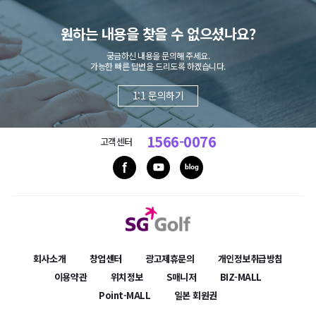
원하는 내용을 찾을 수 없으셨나요?
궁금하신 내용을 문의해 주세요.
가능한 빠른 답변을 드리도록 하겠습니다.
1:1 문의하기
1566-0076
고객센터
회사소개
창업센터
광고제휴문의
개인정보취급방침
이용약관
위치정보
S매니저
BIZ-MALL
Point-MALL
일본 회원권