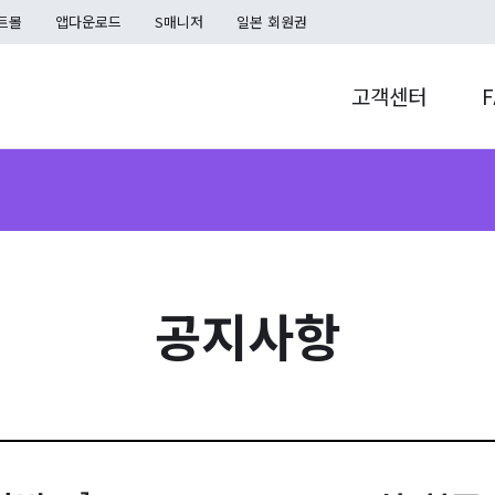
트몰
앱다운로드
S매니저
일본 회원권
고객센터
F
공지사항