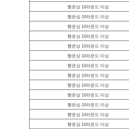
행운상 10라운드 이상 
행운상 10라운드 이상 
행운상 10라운드 이상 
행운상 10라운드 이상 
행운상 10라운드 이상 
행운상 10라운드 이상 
행운상 10라운드 이상 
행운상 10라운드 이상 
행운상 10라운드 이상 
행운상 10라운드 이상 
행운상 10라운드 이상 
행운상 10라운드 이상 
행운상 10라운드 이상 