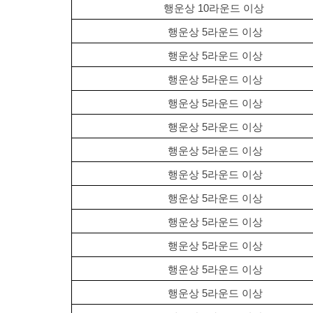
행운상 10라운드 이상 
행운상 5라운드 이상
행운상 5라운드 이상
행운상 5라운드 이상
행운상 5라운드 이상
행운상 5라운드 이상
행운상 5라운드 이상
행운상 5라운드 이상
행운상 5라운드 이상
행운상 5라운드 이상
행운상 5라운드 이상
행운상 5라운드 이상
행운상 5라운드 이상