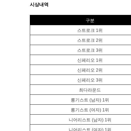
시상내역
구분
스트로크 1위
스트로크 2위
스트로크 3위
신페리오 1위
신페리오 2위
신페리오 3위
최다라운드
롱기스트 (남자) 1위
롱기스트 (여자) 1위
니어리스트 (남자) 1위
니어리스트 (여자) 1위