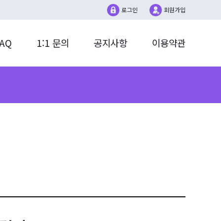
로그인
회원가입
AQ
1:1 문의
공지사항
이용약관