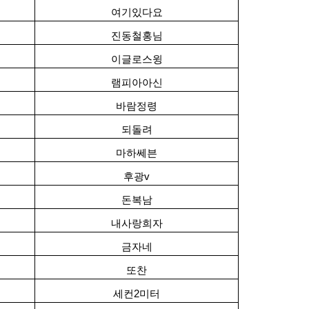
여기있다요
진동철홍님
이글로스윙
램피아아신
바람정령
되돌려
마하쎄븐
후광v
돈복남
내사랑희자
금자네
또찬
세컨2미터