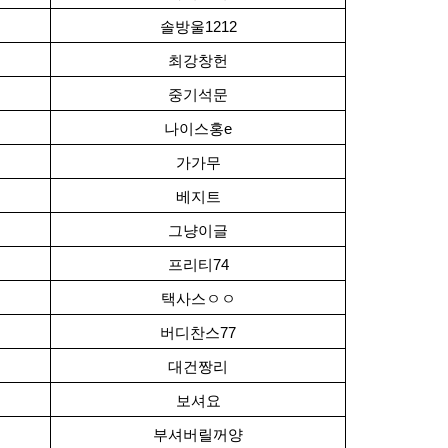
솔방울1212
최강창헌
중기석문
나이스홍e
가가무
베지트
그냥이글
프리티74
택사스ㅇㅇ
버디찬스77
대건짱리
보셔요
부셔버릴꺼양