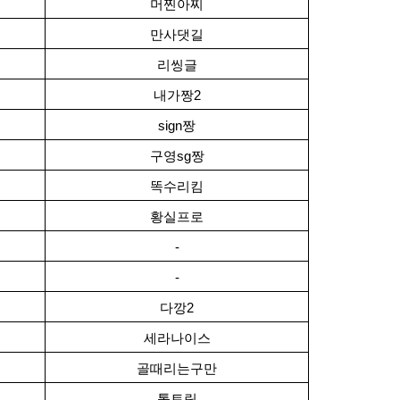
머찐아찌
만사댓길
리씽글
내가짱2
sign짱
구영sg짱
똑수리킴
황실프로
-
-
다깡2
세라나이스
골때리는구만
톨토링