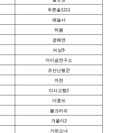
푸른솔1211
페슬사
하봄
경해연
비상9
아이숨연구소
조선난봉꾼
까천
미사고행2
더쿵쓰
볼크러쉬
겨울이2
가위소녀