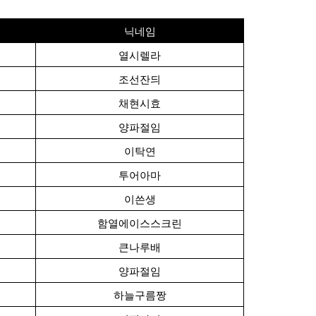
닉네임
열시렐라
조선잔듸
채현시효
양파절임
이탁연
투어아마
이쓴생
함열에이스스크린
큰나루배
양파절임
하늘구름짱