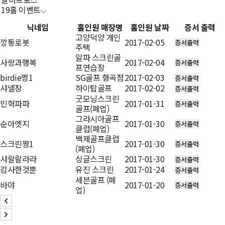
19홀 이벤트
닉네임
홀인원 매장명
홀인원 날짜
증서 출력
고양덕양 개인
깡통로봇
2017-02-05
주택
알파 스크린골
사랑과행복
2017-02-04
프연습장
birdie쩡1
SG골프 형곡점
2017-02-03
샤넬장
하이탑골프
2017-02-02
굿모닝스크린
민혁파파
2017-01-31
골프(폐업)
그라시아골프
순아엣지
2017-01-30
클럽(폐업)
백제골프클럽
스크린짱1
2017-01-30
(폐업)
샤랄랄라라
싱글스크린
2017-01-30
감사한것뿐
유진 스크린
2017-01-24
세븐골프 (폐
바야
2017-01-20
업)