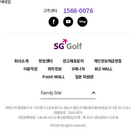
1566-0076
고객센터
회사소개
창업센터
광고제휴문의
개인정보취급방침
이용약관
위치정보
S매니저
BIZ-MALL
Point-MALL
일본 회원권
Family Site
㈜에스지엠대표이사 : 이의범 (13524)경기도 성남시 분당구 대왕판교로606번길 47 4층 SG GOLF
대표번호 : 1566-0076
사업등록번호 : 146-88-03112
통신판매업신고증 : 제 2023-성남분당A-1167호
©SGM All rights reserved.