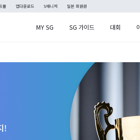
트몰
앱다운로드
S매니저
일본 회원권
MY SG
SG 가이드
대회
MY SG
S캐시
SG TOUR
S포인트
홀인온플러스
SG TOUR
쿠폰함
지!