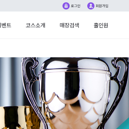
로그인
회원가입
이벤트
코스소개
매장검색
홀인원
더매치
홀인원챌린지
1:1문의
대회
계정설정
매장대회
SG LIVE