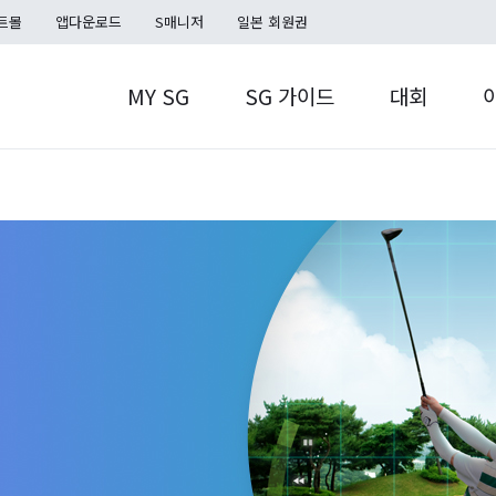
트몰
앱다운로드
S매니저
일본 회원권
MY SG
SG 가이드
대회
MY SG
S캐시
SG TOUR
S포인트
홀인온플러스
SG TOUR
쿠폰함