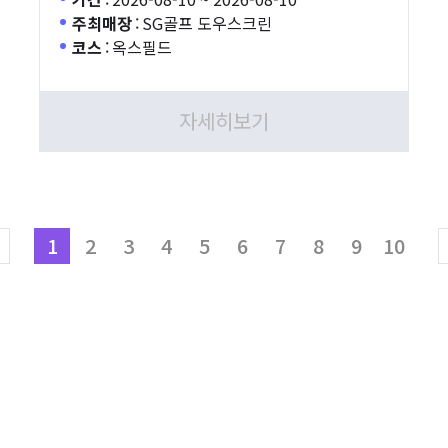
주최매장
:
SG골프 도우스크린
코스
:
옥스필드
자세히보기
1
2
3
4
5
6
7
8
9
10