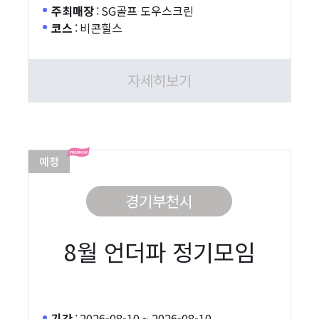
주최매장
:
SG골프 도우스크린
코스
:
비콘힐스
자세히보기
예정
경기부천시
8월 언더파 정기모임
기간
:
2026-08-10 ~ 2026-08-10