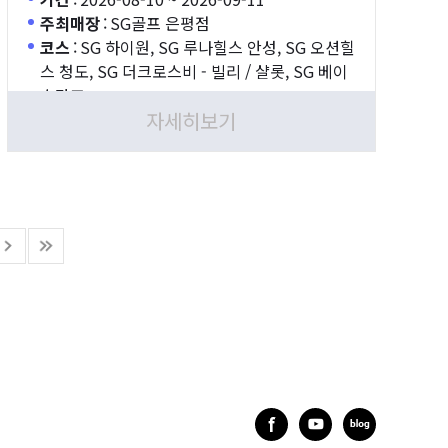
주최매장
:
SG골프 은평점
코스
:
SG 하이원, SG 루나힐스 안성, SG 오션힐
스 청도, SG 더크로스비 - 빌리 / 샬롯, SG 베이
스타즈
자세히보기