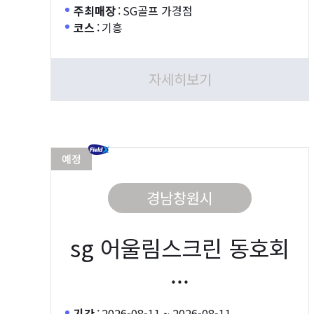
주최매장
:
SG골프 가경점
코스
:
기흥
자세히보기
예정
경남창원시
sg 어울림스크린 동호회
...
기간
:
2026-08-11 ~ 2026-08-11