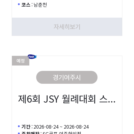
코스
:
남춘천
자세히보기
예정
경기여주시
제6회 JSY 월례대회 스...
기간
:
2026-08-24 ~ 2026-08-24
주최매장
:
SG골프 여주현암점