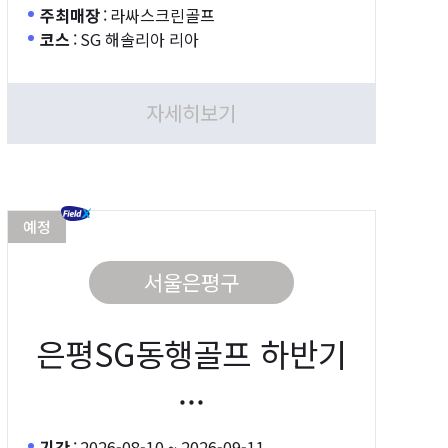
주최매장
:
라싸스크린골프
코스
:
SG 해솔리아 리아
자세히보기
예정
서울은평구
은평SG동행골프 하반기
...
기간
:
2026-08-10 ~ 2026-09-11