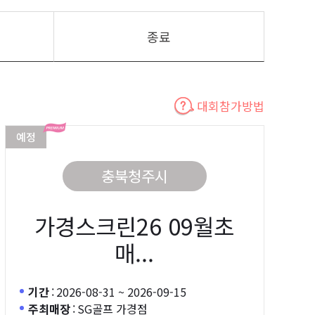
종료
대회참가방법
예정
충북청주시
가경스크린26 09월초
매...
기간
:
2026-08-31 ~ 2026-09-15
주최매장
:
SG골프 가경점