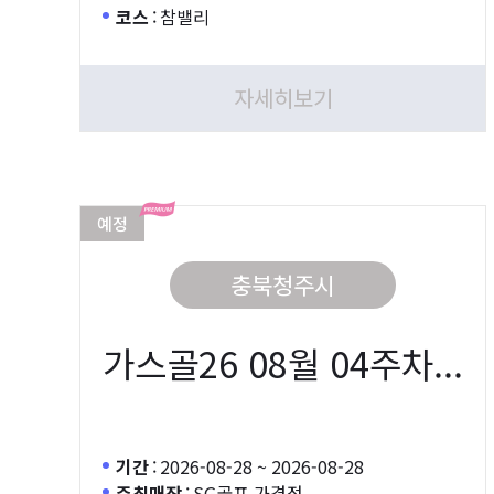
코스
:
참밸리
자세히보기
예정
충북청주시
가스골26 08월 04주차...
기간
:
2026-08-28 ~ 2026-08-28
주최매장
:
SG골프 가경점