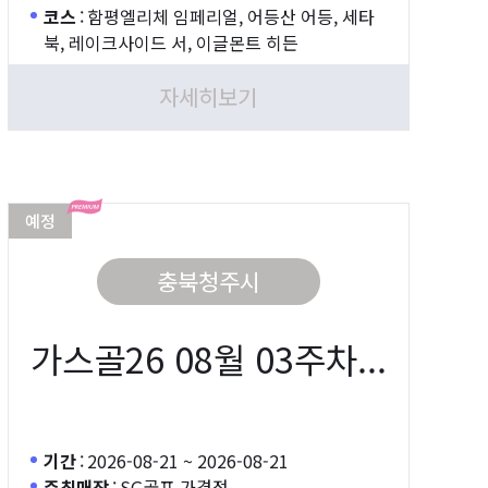
코스
:
함평엘리체 임페리얼, 어등산 어등, 세타
북, 레이크사이드 서, 이글몬트 히든
자세히보기
예정
충북청주시
가스골26 08월 03주차...
기간
:
2026-08-21 ~ 2026-08-21
주최매장
:
SG골프 가경점