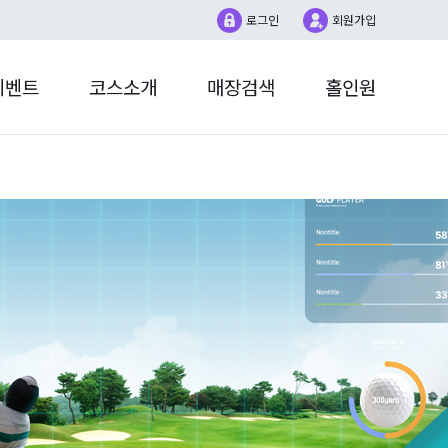
로그인
회원가입
이벤트
코스소개
매장검색
홀인원
더매치
홀인원챌린지
1:1문의
대회
계정설정
매장대회
SG LIVE