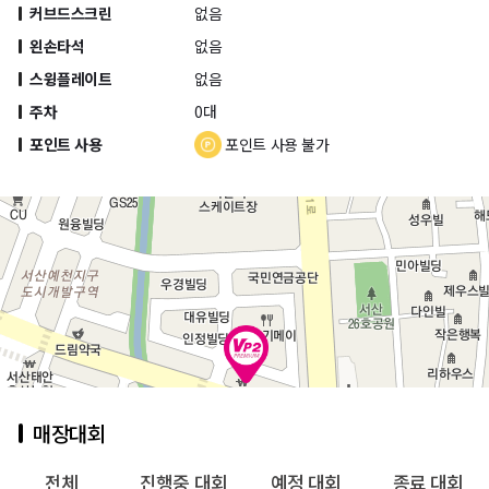
커브드스크린
없음
왼손타석
없음
스윙플레이트
없음
주차
0대
포인트 사용
포인트 사용 불가
매장대회
전체
진행중 대회
예정 대회
종료 대회