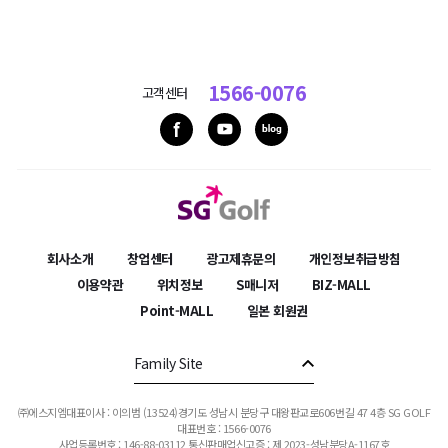
1566-0076
고객센터
회사소개
창업센터
광고제휴문의
개인정보취급방침
이용약관
위치정보
S매니저
BIZ-MALL
Point-MALL
일본 회원권
Family Site
㈜에스지엠대표이사 : 이의범 (13524)경기도 성남시 분당구 대왕판교로606번길 47 4층 SG GOLF
대표번호 : 1566-0076
사업등록번호 : 146-88-03112
통신판매업신고증 : 제 2023-성남분당A-1167호