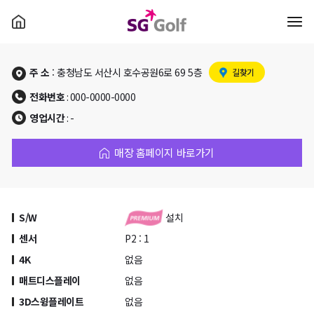
주 소
: 충청남도 서산시 호수공원6로 69 5층
길찾기
전화번호
: 000-0000-0000
영업시간
: -
매장 홈페이지 바로가기
S/W
설치
센서
P2 : 1
4K
없음
매트디스플레이
없음
3D스윙플레이트
없음