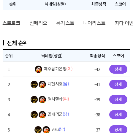
순위
닉네임(성별)
최종성적
스코어
스트로크
신페리오
롱기스트
니어리스트
최다 이
전체 순위
순위
닉네임(성별)
최종성적
스코어
제주탑가은잉
(여)
상세
1
-42
채현시효
(남)
상세
2
-41
열시렐라
(여)
상세
3
-39
골때리군
(남)
상세
4
-38
visu
(남)
상세
5
-37