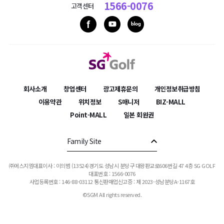
1566-0076
고객센터
회사소개
창업센터
광고제휴문의
개인정보취급방침
이용약관
위치정보
S매니저
BIZ-MALL
Point-MALL
일본 회원권
Family Site
㈜에스지엠대표이사 : 이의범 (13524)경기도 성남시 분당구 대왕판교로606번길 47 4층 SG GOLF
대표번호 : 1566-0076
사업등록번호 : 146-88-03112
통신판매업신고증 : 제 2023-성남분당A-1167호
©SGM All rights reserved.