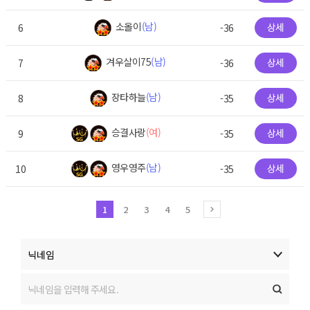
소올이
(남)
상세
6
-36
겨우살이75
(남)
상세
7
-36
장타하늘
(남)
상세
8
-35
승결사랑
(여)
상세
9
-35
영우영주
(남)
상세
10
-35
1
2
3
4
5